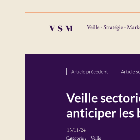
VSM
Veille - Stratégie - Mark
Article précédent
Article s
Veille sectori
anticiper les 
13/11/24
Catégorie :
Veille