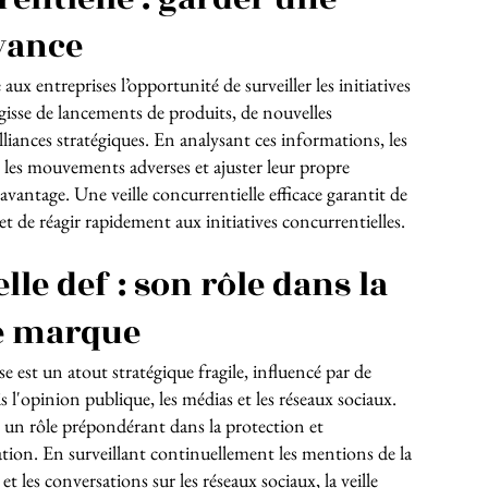
vance
 aux entreprises l’opportunité de surveiller les initiatives
’agisse de lancements de produits, de nouvelles
iances stratégiques. En analysant ces informations, les
r les mouvements adverses et ajuster leur propre
avantage. Une veille concurrentielle efficace garantit de
et de réagir rapidement aux initiatives concurrentielles.
elle def : son rôle dans la
e marque
e est un atout stratégique fragile, influencé par de
l'opinion publique, les médias et les réseaux sociaux.
 un rôle prépondérant dans la protection et
ation. En surveillant continuellement les mentions de la
 et les conversations sur les réseaux sociaux, la veille