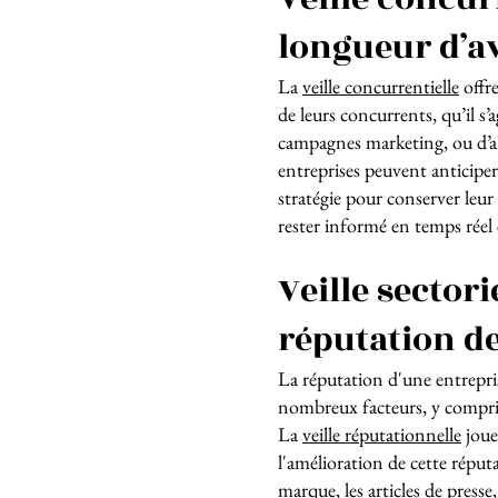
longueur d’a
La
veille concurrentielle
offre
de leurs concurrents, qu’il s
campagnes marketing, ou d’all
entreprises peuvent anticipe
stratégie pour conserver leur 
rester informé en temps réel 
Veille sectori
réputation d
La réputation d'une entrepris
nombreux facteurs, y compris 
La
veille réputationnelle
joue
l'amélioration de cette réput
marque, les articles de presse,