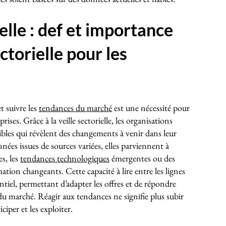
ielle : def et importance
ectorielle pour les
t suivre les
tendances du marché
est une nécessité pour
rises. Grâce à la veille sectorielle, les organisations
ibles qui révèlent des changements à venir dans leur
nées issues de sources variées, elles parviennent à
es, les
tendances technologiques
émergentes ou des
n changeants. Cette capacité à lire entre les lignes
iel, permettant d’adapter les offres et de répondre
du marché. Réagir aux tendances ne signifie plus subir
ciper et les exploiter.