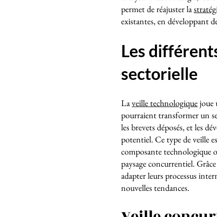
permet de réajuster la
stratég
existantes, en développant de
Les différent
sectorielle
La
veille technologique
joue 
pourraient transformer un sect
les brevets déposés, et les d
potentiel. Ce type de veille e
composante technologique où
paysage concurrentiel. Grâce 
adapter leurs processus intern
nouvelles tendances.
Veille concur