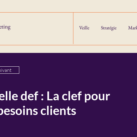
eting
Veille
Stratégie
Mark
uivant
elle def : La clef pour
besoins clients