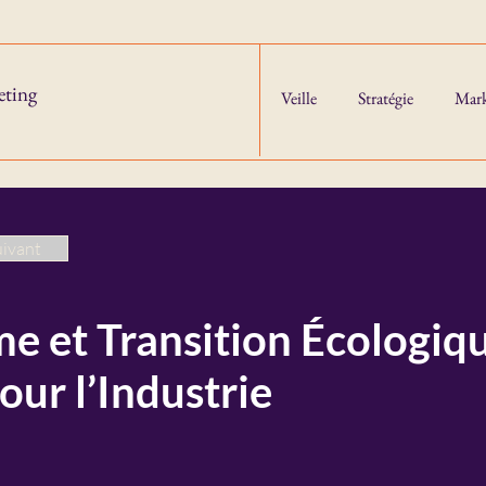
eting
Veille
Stratégie
Mark
uivant
e et Transition Écologiqu
our l’Industrie