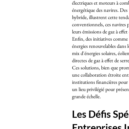
électriques et moteurs à comb
énergétique des navires. Des 
hybride, illustrent cette tend
conventionnels, ces navires
leurs émissions de gaz à effet 
Enfin, des initiatives comme
énergies renouvelables dans l
mix d'énergies solaires, éol
directes de gaz à effet de serre
Ces solutions, bien que prome
une collaboration étroite ent
institutions financières pour
un lieu privilégié pour prése
grande échelle.
Les Défis Spé
Entreprises I