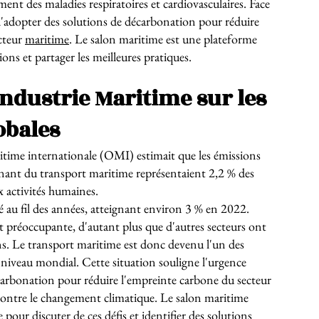
nt des maladies respiratoires et cardiovasculaires. Face
f d'adopter des solutions de décarbonation pour réduire
cteur
maritime
. Le salon maritime est une plateforme
ions et partager les meilleures pratiques.
’Industrie Maritime sur les
obales
time internationale (OMI) estimait que les émissions
nant du transport maritime représentaient 2,2 % des
 activités humaines.
au fil des années, atteignant environ 3 % en 2022.
t préoccupante, d'autant plus que d'autres secteurs ont
ons. Le transport maritime est donc devenu l'un des
u niveau mondial. Cette situation souligne l'urgence
arbonation pour réduire l'empreinte carbone du secteur
e contre le changement climatique. Le salon maritime
pour discuter de ces défis et identifier des solutions