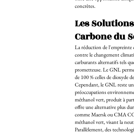
concrètes.
Les Solution
Carbone du S
La réduction de l'empreinte c
contre le changement climati
carburants alternatifs tels qu
prometteuse. Le GNL permet 
de 100 % celles de dioxyde de 
Cependant, le GNL reste une é
préoccupations environnement
méthanol vert, produit à par
offre une alternative plus du
comme Maersk ou CMA CGM on
méthanol vert, visant la neut
Parallèlement, des technolo