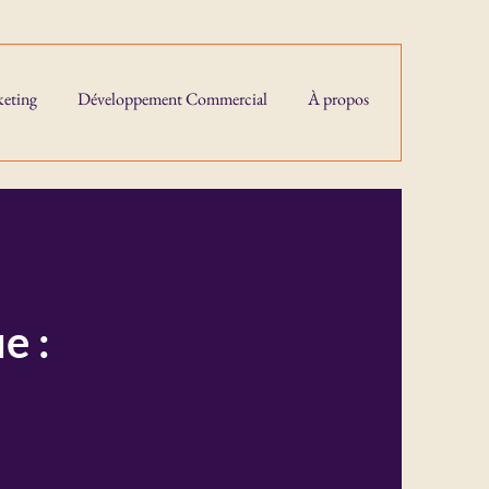
eting
Développement Commercial
À propos
e :