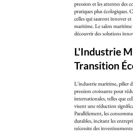
pression et les attentes des 
pratiques plus écologiques. 
celles qui sauront innover et
maritime. Le salon maritime e
découvrir des solutions inno
L'Industrie M
Transition É
L'industrie maritime, pilier 
pression croissante pour réd
internationales, telles que c
visent une réduction significa
Parallèlement, les consommate
durables, incitant les entrepr
nécessite des investissements