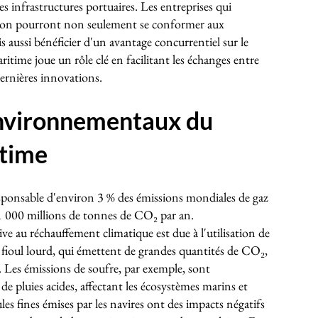
s infrastructures portuaires. Les entreprises qui
tion pourront non seulement se conformer aux
s aussi bénéficier d'un avantage concurrentiel sur le
ritime joue un rôle clé en facilitant les échanges entre
dernières innovations.
Environnementaux du
itime
sponsable d'environ 3 % des émissions mondiales de gaz
n 1 000 millions de tonnes de CO₂ par an.
ive au réchauffement climatique est due à l'utilisation de
le fioul lourd, qui émettent de grandes quantités de CO₂,
. Les émissions de soufre, par exemple, sont
de pluies acides, affectant les écosystèmes marins et
cules fines émises par les navires ont des impacts négatifs