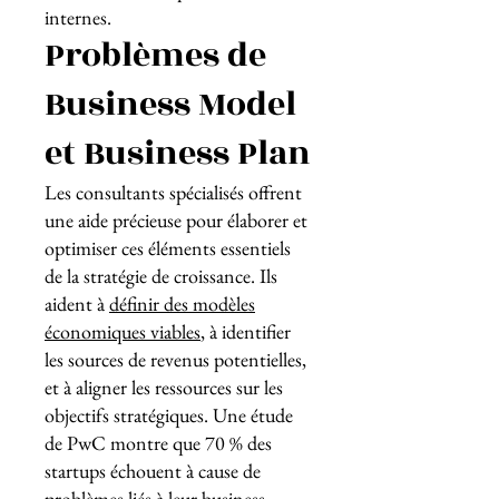
internes.
Problèmes de
Business Model
et Business Plan
Les consultants spécialisés offrent
une aide précieuse pour élaborer et
optimiser ces éléments essentiels
de la stratégie de croissance. Ils
aident à
définir des modèles
économiques viables
, à identifier
les sources de revenus potentielles,
et à aligner les ressources sur les
objectifs stratégiques. Une étude
de PwC montre que 70 % des
startups échouent à cause de
problèmes liés à leur business