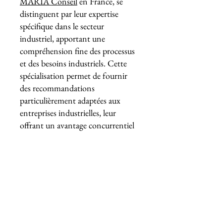
MARIA Conseil
en France, se
distinguent par leur expertise
spécifique dans le secteur
industriel, apportant une
compréhension fine des processus
et des besoins industriels. Cette
spécialisation permet de fournir
des recommandations
particulièrement adaptées aux
entreprises industrielles, leur
offrant un avantage concurrentiel
basé sur une connaissance précise
et sectorielle du marché. La
compréhension approfondie des
processus industriels et une
approche pragmatique, orientée
vers des résultats concrets
permettent de développer des