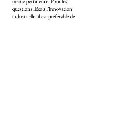
même pertinence. Pour les
questions liées à l’innovation
industrielle, il est préférable de
s’orienter vers des consultants qui
ont une bonne connaissance des
tendances technologiques et des
dynamiques de marché spécifiques,
avec une solide expérience terrain.
Maximiser
l'innovation
grâce à
l’enquête de
satisfaction