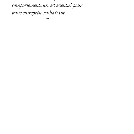
comportementaux, est essentiel pour
toute entreprise souhaitant
maximiser son efficacité marketing.
Connaître ses segments de
clientèle permet de personnaliser
les offres, d’optimiser les ressources
et mieux comprendre les besoins
des clients. Nous avons exploré
diverses méthodes de
segmentation, les avantages de
cette approche et présenté des
outils et techniques pour la mise
en œuvre. Pour passer à l'action,
commencez par définir vos
objectifs, choisissez les méthodes
adaptées à votre
marché industriel
et utilisez les outils appropriés. En
suivant ces étapes, vous pourrez