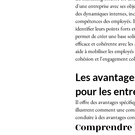
d'une entreprise avec ses obj
des dynamiques internes, inclu
compétences des employés. E
identifier leurs points forts 
permet de créer une base so
efficace et cohérente avec les
aide à mobiliser les employés 
cohésion et l'engagement coll
Les avantage
pour les entr
Il offre des avantages spécif
illustrent comment une com
conduire à des avantages concu
Comprendre l