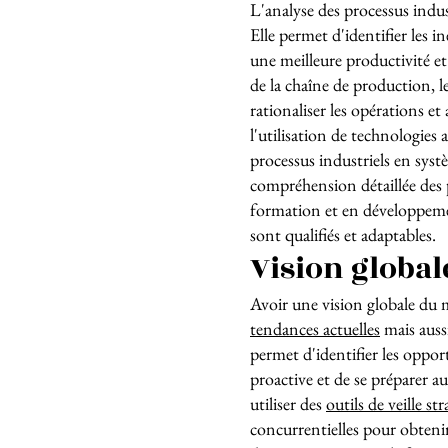
L'analyse des processus indu
Elle permet d'identifier les i
une meilleure productivité e
de la chaîne de production, 
rationaliser les opérations e
l'utilisation de technologie
processus industriels en systè
compréhension détaillée des p
formation et en développemen
sont qualifiés et adaptables.
Vision globa
Avoir une vision globale du
tendances actuelles
mais auss
permet d'identifier les oppor
proactive et de se préparer a
utiliser des
outils de veille st
concurrentielles pour obteni