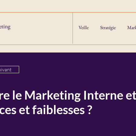
eting
Veille
Stratégie
Mark
uivant
e le Marketing Interne e
ces et faiblesses ?