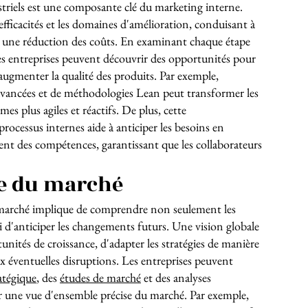
striels est une composante clé du marketing interne.
nefficacités et les domaines d'amélioration, conduisant à
t une réduction des coûts. En examinant chaque étape
les entreprises peuvent découvrir des opportunités pour
t augmenter la qualité des produits. Par exemple,
s avancées et de méthodologies Lean peut transformer les
mes plus agiles et réactifs. De plus, cette
rocessus internes aide à anticiper les besoins en
t des compétences, garantissant que les collaborateurs
le du marché
 marché implique de comprendre non seulement les
i d'anticiper les changements futurs. Une vision globale
tunités de croissance, d'adapter les stratégies de manière
ux éventuelles disruptions. Les entreprises peuvent
ratégique
, des
études de marché
et des analyses
r une vue d'ensemble précise du marché. Par exemple,