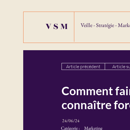
VSM
Veille - Stratégie - Mark
Article précédent
Article s
Comment fair
connaître for
24/06/24
Catégorie :
Marketing