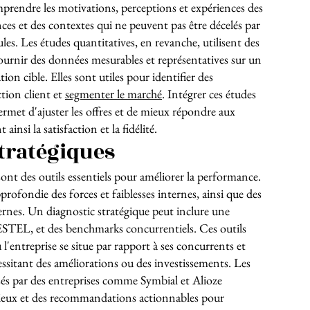
prendre les motivations, perceptions et expériences des
nces et des contextes qui ne peuvent pas être décelés par
les. Les études quantitatives, en revanche, utilisent des
ournir des données mesurables et représentatives sur un
tion cible. Elles sont utiles pour identifier des
ction client et
segmenter le marché
. Intégrer ces études
ermet d'ajuster les offres et de mieux répondre aux
ainsi la satisfaction et la fidélité.
tratégiques
ont des outils essentiels pour améliorer la performance.
profondie des forces et faiblesses internes, ainsi que des
rnes. Un diagnostic stratégique peut inclure une
TEL, et des benchmarks concurrentiels. Ces outils
'entreprise se situe par rapport à ses concurrents et
essitant des améliorations ou des investissements. Les
isés par des entreprises comme Symbial et Alioze
cieux et des recommandations actionnables pour