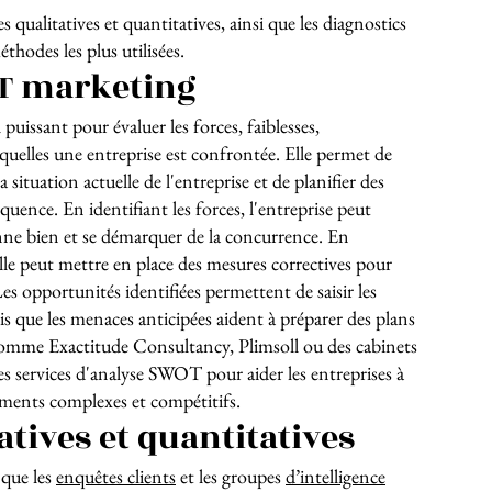
 qualitatives et quantitatives, ainsi que les diagnostics
thodes les plus utilisées.
T marketing
 puissant pour évaluer les forces, faiblesses,
uelles une entreprise est confrontée. Elle permet de
a situation actuelle de l'entreprise et de planifier des
quence. En identifiant les forces, l'entreprise peut
onne bien et se démarquer de la concurrence. En
 elle peut mettre en place des mesures correctives pour
Les opportunités identifiées permettent de saisir les
is que les menaces anticipées aident à préparer des plans
comme Exactitude Consultancy, Plimsoll ou des cabinets
s services d'analyse SWOT pour aider les entreprises à
ments complexes et compétitifs.
atives et quantitatives
 que les
enquêtes clients
et les groupes
d’intelligence