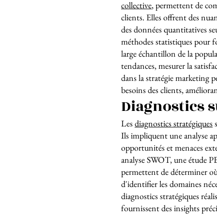
collective
, permettent de com
clients. Elles offrent des nua
des données quantitatives seu
méthodes statistiques pour f
large échantillon de la popula
tendances, mesurer la satisfa
dans la stratégie marketing p
besoins des clients, améliorant 
Diagnostics s
Les
diagnostics stratégiques
s
Ils impliquent une analyse ap
opportunités et menaces exte
analyse SWOT, une étude PES
permettent de déterminer où l
d'identifier les domaines néc
diagnostics stratégiques réal
fournissent des insights pré