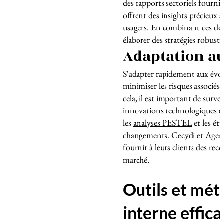
des rapports sectoriels four
offrent des insights précieu
usagers. En combinant ces do
élaborer des stratégies robuste
Adaptation a
S'adapter rapidement aux évo
minimiser les risques associ
cela, il est important de sur
innovations technologiques e
les
analyses PESTEL
et les é
changements. Cecydi et Agenc
fournir à leurs clients des 
marché.
Outils et mé
interne effic