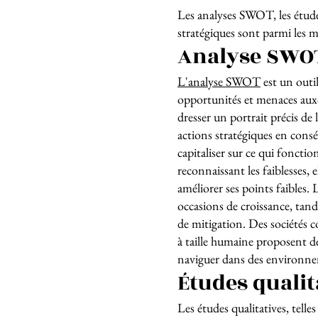
Les analyses SWOT, les études
stratégiques sont parmi les mé
Analyse SWO
L'analyse SWOT
est un outil
opportunités et menaces auxq
dresser un portrait précis de l
actions stratégiques en consé
capitaliser sur ce qui foncti
reconnaissant les faiblesses,
améliorer ses points faibles. 
occasions de croissance, tand
de mitigation. Des sociétés 
à taille humaine proposent de
naviguer dans des environne
Études qualit
Les études qualitatives, telles