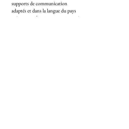
supports de communication
adaptés et dans la langue du pays
et/ou en anglais si vous participez à
un salon à l’étranger. Après le
salon, traitez rapidement chaque
lead collecté pour convertir les
contacts en opportunités
d'affaires.
Gérer les
relations presse
et publiques
Les relations presse et publiques
renforcent la crédibilité et la
visibilité de votre marque.
Identifiez les journalistes et les
médias pertinents dans votre