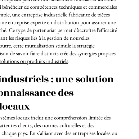
i bénéficier de compétences techniques et commerciales
emple, une
entreprise industrielle
fabricante de pièces
une entreprise experte en distribution pour assurer une
hé. Ce type de partenariat permet d’accroître l’efficacité
nt les risques liés à la gestion de nouvelles
utre, cette mutualisation stimule la
stratégie
ison de savoir-faire distincts crée des synergies propices
olutions ou produits industriels
.
industriels : une solution
connaissance des
locaux
stèmes locaux inclut une compréhension limitée des
tentes clients, des normes culturelles et des
 chaque pays. En s'alliant avec des entreprises locales ou