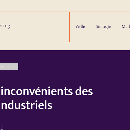
eting
Veille
Stratégie
Mark
uivant
 inconvénients des
industriels
al