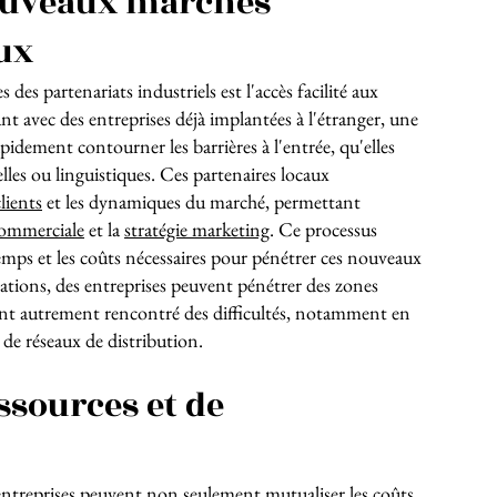
ouveaux marchés
ux
des partenariats industriels est l'accès facilité aux
nt avec des entreprises déjà implantées à l'étranger, une
idement contourner les barrières à l'entrée, qu'elles
lles ou linguistiques. Ces partenaires locaux
lients
et les dynamiques du marché, permettant
commerciale
et la
stratégie marketing
. Ce processus
emps et les coûts nécessaires pour pénétrer ces nouveaux
ations, des entreprises peuvent pénétrer des zones
ent autrement rencontré des difficultés, notamment en
de réseaux de distribution.
ssources et de
 entreprises peuvent non seulement mutualiser les coûts