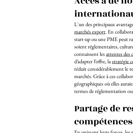
Accès à de n
internationa
L'un des principaux avantages 
marchés export
. En collabora
start-up ou une PME peut rap
soient réglementaires, culture
connaissent les
attentes des c
d’adapter l’offre, la
stratégie 
réduit considérablement le t
marchés. Grâce à ces collabor
géographiques où elles aurai
termes de réglementation ou 
Partage de re
compétences
En unissant leurs forces, les