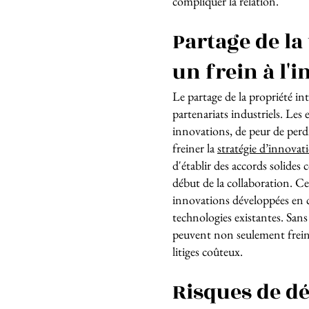
compliquer la relation.
Partage de la 
un frein à l'
Le partage de la propriété int
partenariats industriels. Les 
innovations, de peur de perd
freiner la
stratégie d’innovat
d'établir des accords solides 
début de la collaboration. Ces
innovations développées en c
technologies existantes. Sans 
peuvent non seulement freine
litiges coûteux.
Risques de 