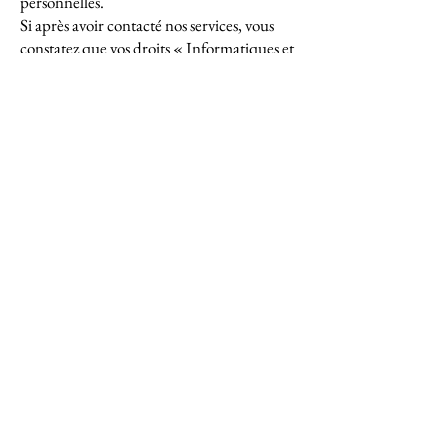
personnelles.
Si après avoir contacté nos services, vous
constatez que vos droits « Informatiques et
Libertés » ne sont pas respectés, vous
pourrez adresser une réclamation à la
Commission nationale de l’Informatique et
des Libertés ou CNIL, 3 Places de
Fontenoy, 75007 Paris.
Abonnez-vous pour recevoir
nos infos
E-mail
Envoyer